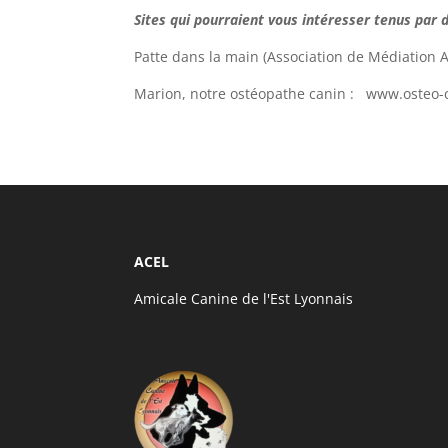
Sites qui pourraient vous intéresser tenus par 
Patte dans la main (Association de Médiation
Marion, notre ostéopathe canin : www.osteo-c
ACEL
Amicale Canine de l'Est Lyonnais