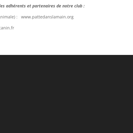
des adhérents et partenaires de notre club :
 Animale) : www.pattedanslamain.org
anin.fr